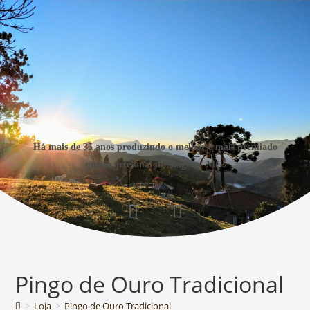
Há mais de 35 anos produzindo o melhor e mais premiado
queijo artesanal de Alagoa – MG.
Pingo de Ouro Tradicional
>
Loja
>
Pingo de Ouro Tradicional