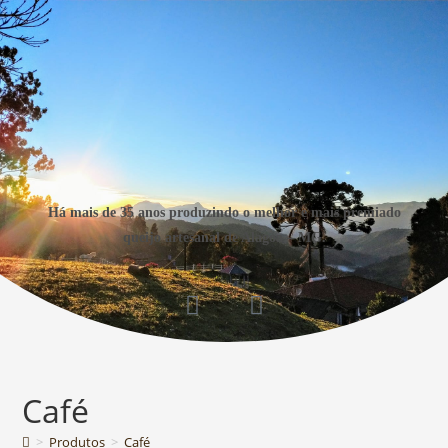
Há mais de 35 anos produzindo o melhor e mais premiado
queijo artesanal de Alagoa – MG.
Café
>
Produtos
>
Café