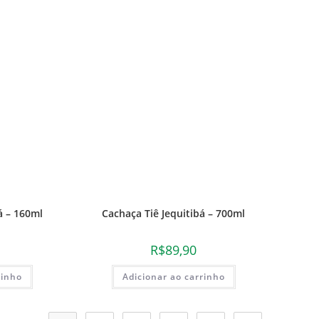
á – 160ml
Cachaça Tiê Jequitibá – 700ml
R$
89,90
rinho
Adicionar ao carrinho