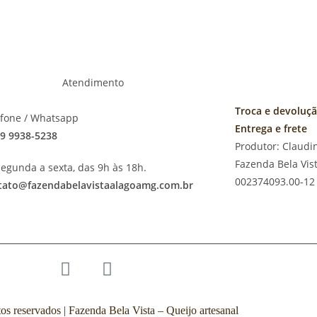
Atendimento
Troca e devoluç
efone / Whatsapp
Entrega e frete
 9 9938-5238
Produtor: Claudi
Fazenda Bela Vis
egunda a sexta, das 9h às 18h.
002374093.00-12
tato@fazendabelavistaalagoamg.com.br
tos reservados | Fazenda Bela Vista – Queijo artesanal