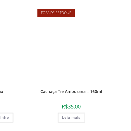
FORA DE ESTOQUE
ia
Cachaça Tiê Amburana – 160ml
R$
35,00
rinho
Leia mais