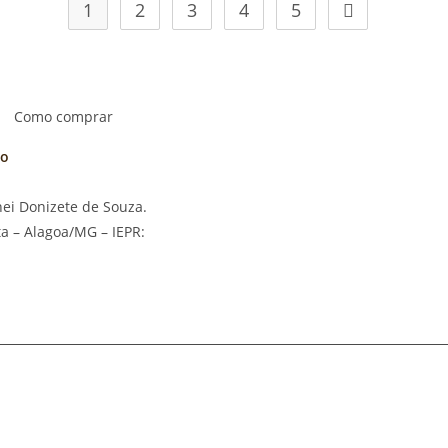
1
2
3
4
5
Como comprar
ão
nei Donizete de Souza.
ta – Alagoa/MG – IEPR: