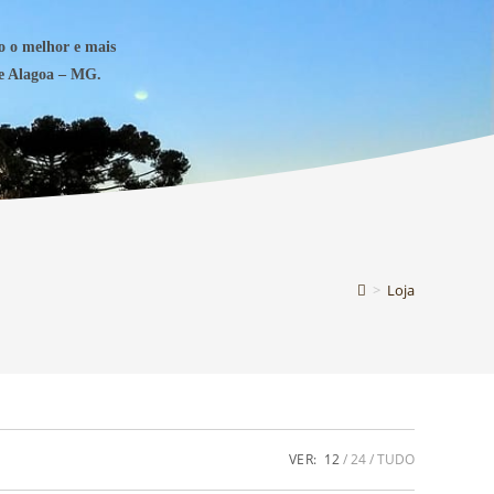
o o melhor e mais
de Alagoa – MG.
>
Loja
VER:
12
24
TUDO